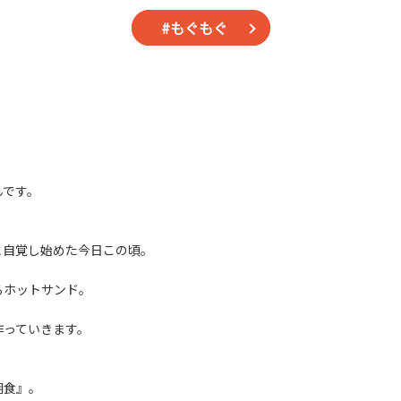
#もぐもぐ
んです。
と自覚し始めた今日この頃。
るホットサンド。
作っていきます。
朝食』。