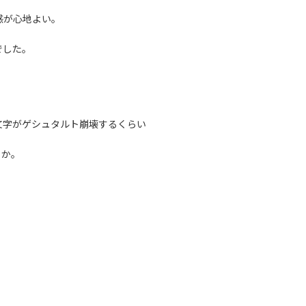
感が心地よい。
でした。
文字がゲシュタルト崩壊するくらい
うか。
。
。