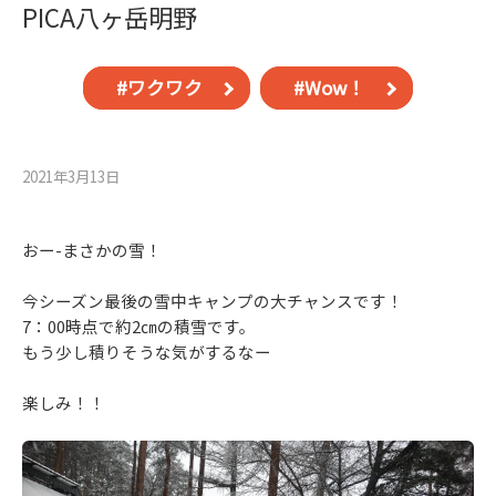
PICA八ヶ岳明野
#ワクワク
#Wow！
2021年3月13⽇
おー-まさかの雪！
今シーズン最後の雪中キャンプの大チャンスです！
7：00時点で約2㎝の積雪です。
もう少し積りそうな気がするなー
楽しみ！！