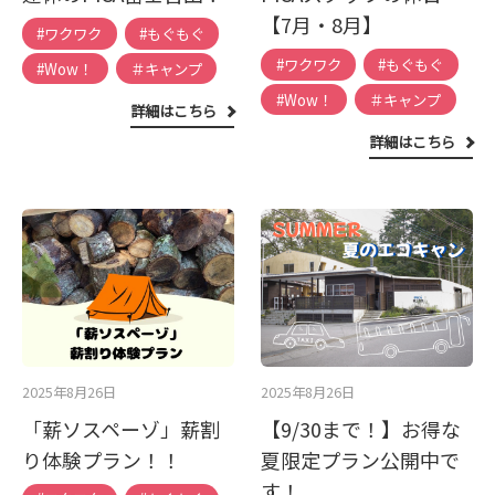
【7月・8月】
#ワクワク
#もぐもぐ
#ワクワク
#もぐもぐ
#Wow！
＃キャンプ
#Wow！
＃キャンプ
詳細はこちら
詳細はこちら
2025年8月26日
2025年8月26日
「薪ソスペーゾ」薪割
【9/30まで！】お得な
り体験プラン！！
夏限定プラン公開中で
す！