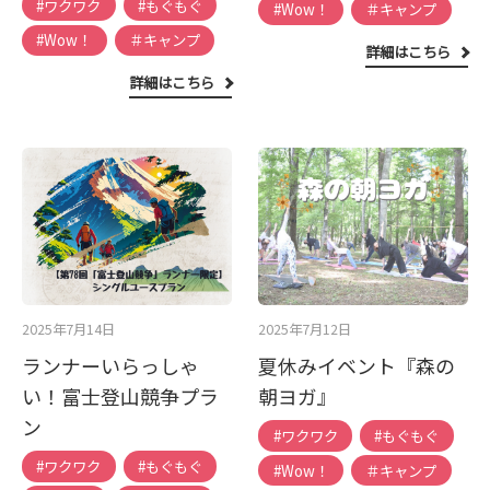
#ワクワク
#もぐもぐ
#Wow！
＃キャンプ
#Wow！
＃キャンプ
詳細はこちら
詳細はこちら
2025年7月14日
2025年7月12日
ランナーいらっしゃ
夏休みイベント『森の
い！富士登山競争プラ
朝ヨガ』
ン
#ワクワク
#もぐもぐ
#ワクワク
#もぐもぐ
#Wow！
＃キャンプ