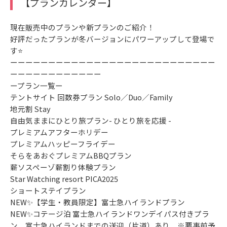
【プランカレンダー】
現在販売中のプランや新プランのご紹介！
好評だったプランが冬バージョンにパワーアップして登場で
す⭐
ーーーーーーーーーーーーーーーーーーーーーーーーーーー
ーーーーーーーーーーーー
ープラン一覧ー
テントサイト 回数券プラン Solo／Duo／Family
地元割 Stay
自由気ままにひとり旅プラン- ひとり旅を応援 -
プレミアムアフターホリデー
プレミアムハッピーフライデー
そらをあおぐプレミアムBBQプラン
薪ソスペーゾ薪割り体験プラン
Star Watching resort PICA2025
ショートステイプラン
NEW✨【学生・教員限定】富士急ハイランドプラン
NEW✨コテージ泊 富士急ハイランドワンデイパス付きプラ
ン 富士急ハイランドまでの送迎（片道）あり ※要事前予