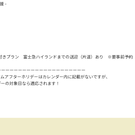
 -
付きプラン 富士急ハイランドまでの送迎（片道）あり ※要事前予約
ーーーーーーーーーーーーーーーーーーーーー
アムアフターホリデーはカレンダー内に記載がないですが、
デーの対象日なら適応されます！