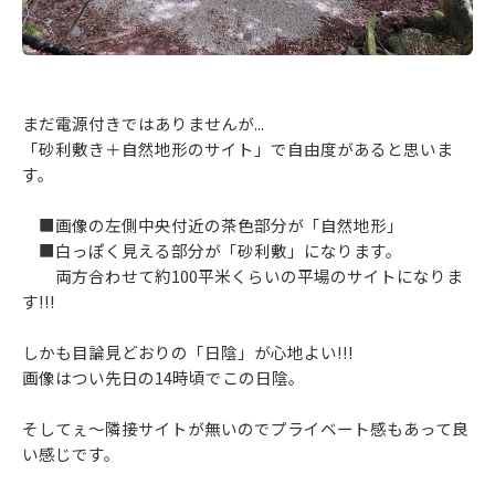
まだ電源付きではありませんが...
「砂利敷き＋自然地形のサイト」で自由度があると思いま
す。
■画像の左側中央付近の茶色部分が「自然地形」
■白っぽく見える部分が「砂利敷」になります。
両方合わせて約100平米くらいの平場のサイトになりま
す!!!
しかも目論見どおりの「日陰」が心地よい!!!
画像はつい先日の14時頃でこの日陰。
そしてぇ～隣接サイトが無いのでプライベート感もあって良
い感じです。