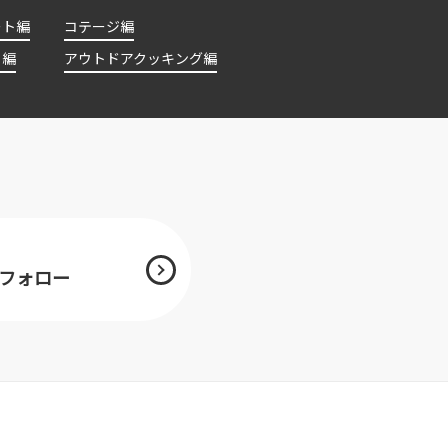
ート編
コテージ編
ト編
アウトドアクッキング編
mをフォロー