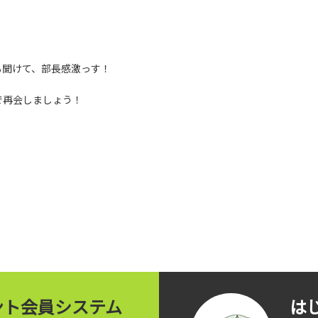
も聞けて、部長感激っす！
で再会しましょう！
イント会員システム
は