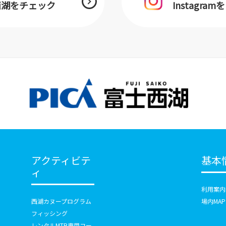
士西湖をチェック
Instagra
アクティビテ
基本
ィ
利用案内
西湖カヌープログラム
場内MAP
フィッシング
レンタルMTB専用コー