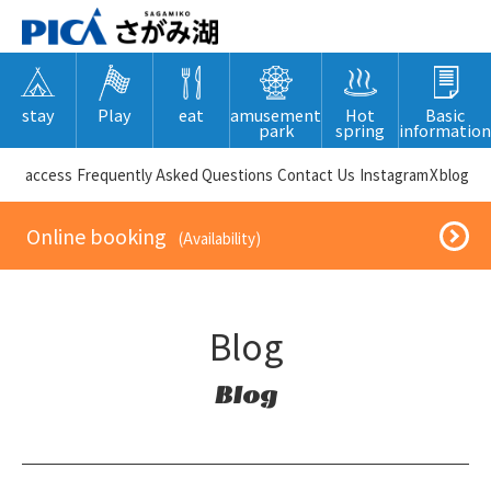
stay
Play
eat
amusement
Hot
Basic
park
spring
information
​ ​access​ ​
Frequently Asked Questions
​ ​Contact Us​ ​
Instagram
X
blog
​ ​Online booking​ ​
​ ​(Availability)​ ​
Blog
Blog