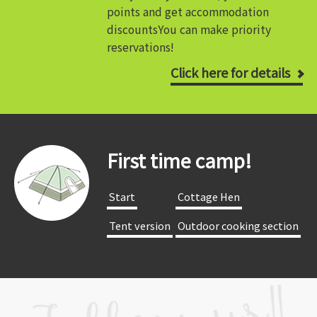
points and get accommodation
discounts
You can make priority
reservations!
Click here for details
First time camp!
​ ​Start​ ​
​ ​Cottage Hen​ ​
​ ​Tent version​ ​
​ ​Outdoor cooking section​ ​