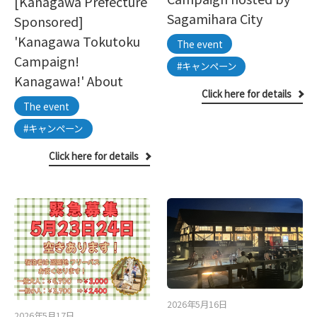
[Kanagawa Prefecture
Sagamihara City
Sponsored]
'Kanagawa Tokutoku
The event
Campaign!
#キャンペーン
Kanagawa!' About
Click here for details
The event
#キャンペーン
Click here for details
2026年5月16日
2026年5月17日