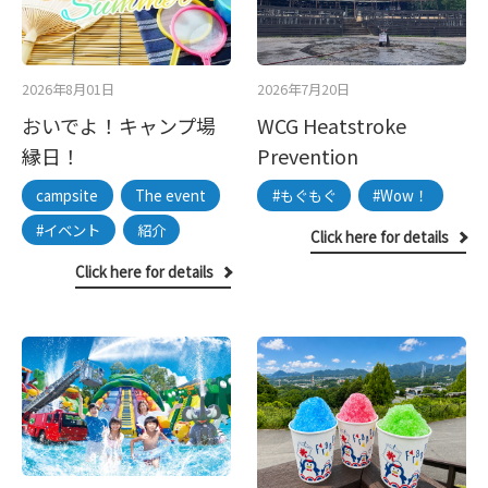
2026年8月01日
2026年7月20日
おいでよ！キャンプ場
WCG Heatstroke
縁日！
Prevention
campsite
The event
#もぐもぐ
#Wow！
#イベント
紹介
Click here for details
Click here for details