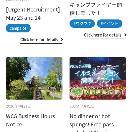
キャンプファイヤー開
[Urgent Recruitment]
催しました！！
May 23 and 24
#ワクワク
#イベント
campsite
Click here for details
Click here for details
2026年4月21日
2026年4月01日
WCG Business Hours
No dinner or hot
Notice
springs! Free pass