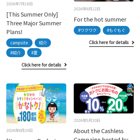
2026年7月18日
2026年6月22日
[This Summer Only]
For the hot summer
Three Major Summer
#ワクワク
#もぐもぐ
Plans!
Click here for details
campsite
紹介
#紹介
#夏
Click here for details
2026年5月20日
About the Cashless
2026年6月20日
Campaign hosted by