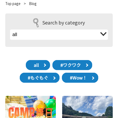
Top page
​ ​
>
Blog
Search by category
all
#ワクワク
#もぐもぐ
#Wow！