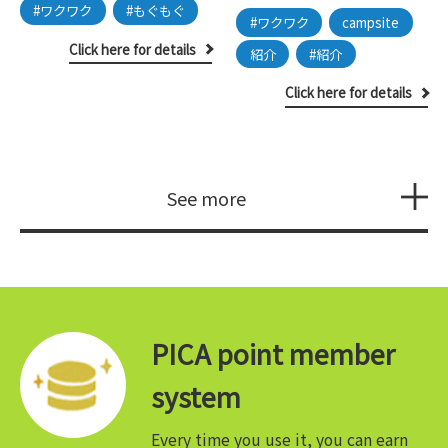
#ワクワク
#もぐもぐ
#ワクワク
campsite
Click here for details
紹介
#紹介
Click here for details
See more
PICA point member
system
Every time you use it, you can earn