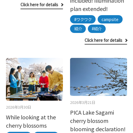
included! Illumination
Click here for details
plan extended!
#ワクワク
campsite
紹介
#紹介
Click here for details
2026年3月21日
2026年3月30日
PICA Lake Sagami
While looking at the
cherry blossom
cherry blossoms
blooming declaration!