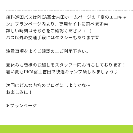
𓇠𓇠𓇠𓇠𓇠𓇠𓇠𓇠𓇠𓇠𓇠𓇠𓇠𓇠𓇠𓇠𓇠𓇠𓇠𓇠𓇠𓇠𓇠
無料巡回バスはPICA富士吉田ホームページの「夏のエコキャ
ン」プランページ内より、専用サイトに飛べます🚌
詳しい時刻はそちらをご確認ください_(._.)_
バス以外の交通手段にはタクシーもあります🚖
注意事項をよくご確認の上ご利用下さい。
夏休みも皆様のお越しをスタッフ一同お待ちしております！
暑い夏もPICA富士吉田で快適キャンプ楽しみましょう♪
次回はどんな内容のブログにしようかな～
お楽しみに！
プランぺージ