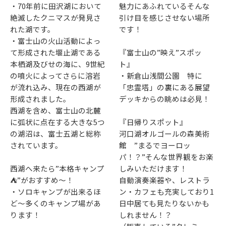
・70年前に田沢湖において
魅力にあふれているそんな
絶滅したクニマスが発見さ
引け目を感じさせない場所
れた湖です。
です！
・富士山の火山活動によっ
て形成された堰止湖である
『富士山の”映え”スポッ
本栖湖及びせの海に、9世紀
ト』
の噴火によってさらに溶岩
・新倉山浅間公園 特に
が流れ込み、現在の西湖が
「忠霊塔」の裏にある展望
形成されました。
デッキからの眺めは必見！
西湖を含め、富士山の北麓
に弧状に点在する大きな5つ
『日帰りスポット』
の湖沼は、富士五湖と総称
河口湖オルゴールの森美術
されています。
館 ”まるでヨーロッ
パ！？”そんな世界観をお楽
西湖へ来たら”本格キャンプ
しみいただけます！
⛺”がおすすめ～！
自動演奏楽器や、レストラ
・ソロキャンプが出来るほ
ン・カフェも充実しており1
ど～多くのキャンプ場があ
日中居ても見たりないかも
ります！
しれません！？