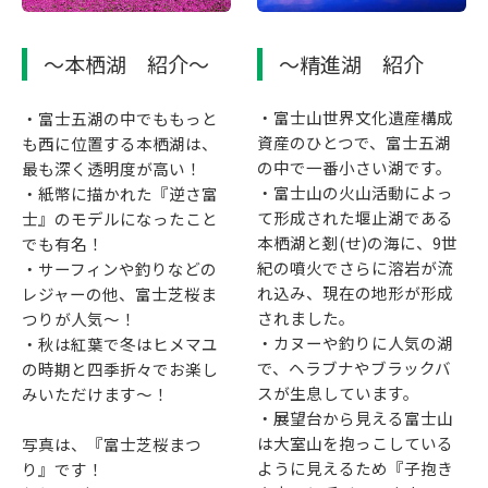
～精進湖 紹介
～本栖湖 紹介～
・富士山世界文化遺産構成
・富士五湖の中でももっと
資産のひとつで、富士五湖
も西に位置する本栖湖は、
の中で一番小さい湖です。
最も深く透明度が高い！
・富士山の火山活動によっ
・紙幣に描かれた『逆さ富
て形成された堰止湖である
士』のモデルになったこと
本栖湖と剗(せ)の海に、9世
でも有名！
紀の噴火でさらに溶岩が流
・サーフィンや釣りなどの
れ込み、現在の地形が形成
レジャーの他、富士芝桜ま
されました。
つりが人気～！
・カヌーや釣りに人気の湖
・秋は紅葉で冬はヒメマユ
で、ヘラブナやブラックバ
の時期と四季折々でお楽し
スが生息しています。
みいただけます～！
・展望台から見える富士山
は大室山を抱っこしている
写真は、『富士芝桜まつ
ように見えるため『子抱き
り』です！