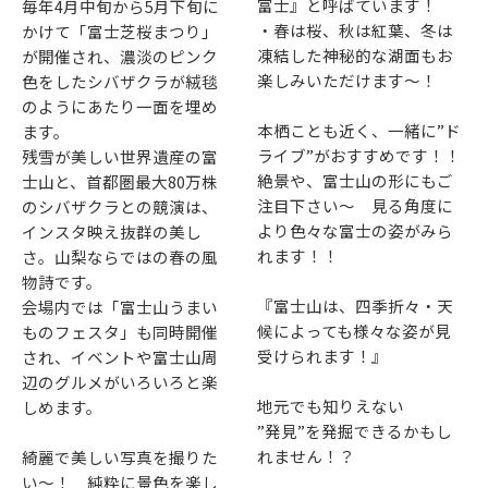
富士』と呼ばています！
毎年4月中旬から5月下旬に
・春は桜、秋は紅葉、冬は
かけて「富士芝桜まつり」
凍結した神秘的な湖面もお
が開催され、濃淡のピンク
楽しみいただけます～！
色をしたシバザクラが絨毯
のようにあたり一面を埋め
本栖ことも近く、一緒に”ド
ます。
ライブ”がおすすめです！！
残雪が美しい世界遺産の富
絶景や、富士山の形にもご
士山と、首都圏最大80万株
注目下さい～ 見る角度に
のシバザクラとの競演は、
より色々な富士の姿がみら
インスタ映え抜群の美し
れます！！
さ。山梨ならではの春の風
物詩です。
『富士山は、四季折々・天
会場内では「富士山うまい
候によっても様々な姿が見
ものフェスタ」も同時開催
受けられます！』
され、イベントや富士山周
辺のグルメがいろいろと楽
地元でも知りえない
しめます。
”発見”を発掘できるかもし
れません！？
綺麗で美しい写真を撮りた
い～！ 純粋に景色を楽し