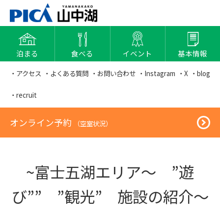
泊まる
食べる
イベント
基本情報
・アクセス
・よくある質問
・お問い合わせ
・Instagram
・X
・blog
・recruit
オンライン予約
（空室状況）
~富士五湖エリア～ ”遊
び”” ”観光” 施設の紹介～