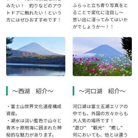
ふらっと立ち寄り写真をと
みたい！ 釣りなどのアウ
ることで変化に注目し～
トドアに触れたい！という
思い出に浸ってみてはいか
方にはぜひおすすめです！
がでしょうか～！！
～西湖 紹介～
～河口湖 紹介～
・富士山世界文化遺産構成
河口湖は富士五湖エリアの
資産。
中でも、外国の方々からも
・湖水は淡い藍色で山々と
大人気の場所です！
青木ヶ原樹海に囲まれた神
”遊び” ”観光” ”癒し”
秘的な魅力があります。
何においても、他とは違う