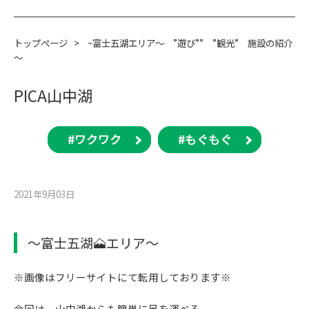
トップページ
>
~富士五湖エリア～ ”遊び”” ”観光” 施設の紹介
～
PICA山中湖
#ワクワク
#もぐもぐ
2021年9月03⽇
～富士五湖🗻エリア～
※画像はフリーサイトにて転用しております※
今回は、山中湖からも簡単に足を運べる