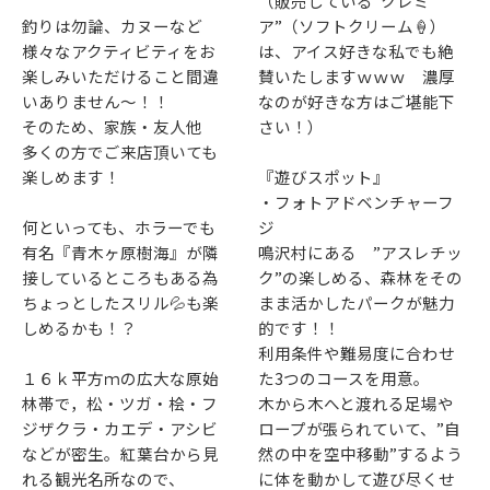
（販売している”クレミ
釣りは勿論、カヌーなど
ア”（ソフトクリーム🍦）
様々なアクティビティをお
は、アイス好きな私でも絶
楽しみいただけること間違
賛いたしますｗｗｗ 濃厚
いありません～！！
なのが好きな方はご堪能下
そのため、家族・友人他
さい！）
多くの方でご来店頂いても
楽しめます！
『遊びスポット』
・フォトアドベンチャーフ
何といっても、ホラーでも
ジ
有名『青木ヶ原樹海』が隣
鳴沢村にある ”アスレチッ
接しているところもある為
ク”の楽しめる、森林をその
ちょっとしたスリル💦も楽
まま活かしたパークが魅力
しめるかも！？
的です！！
利用条件や難易度に合わせ
１６ｋ平方ｍの広大な原始
た3つのコースを用意。
林帯で，松・ツガ・桧・フ
木から木へと渡れる足場や
ジザクラ・カエデ・アシビ
ロープが張られていて、”自
などが密生。紅葉台から見
然の中を空中移動”するよう
れる観光名所なので、
に体を動かして遊び尽くせ