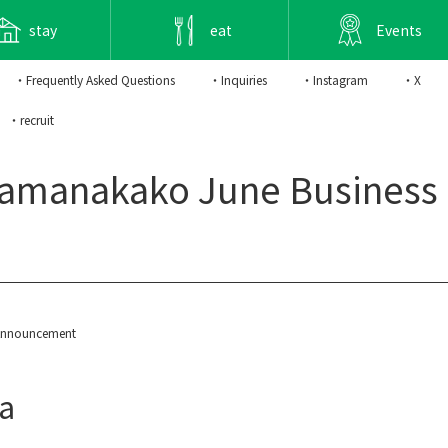
stay
eat
Events
・Frequently Asked Questions
・Inquiries
・Instagram
・X
・recruit
Yamanakako June Business 
Announcement
a