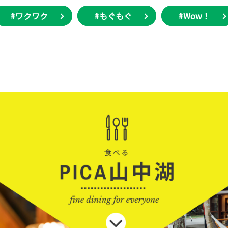
#ワクワク
#もぐもぐ
#Wow！