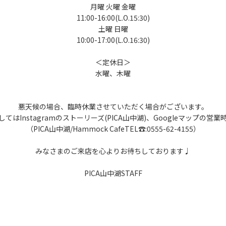
月曜 火曜 金曜
11:00-16:00(L.O.15:30)
土曜 日曜
10:00-17:00(L.O.16:30)
＜定休日＞
水曜、木曜
悪天候の場合、臨時休業させていただく場合がございます。
てはInstagramのストーリーズ(PICA山中湖)、Googleマップの営
（PICA山中湖/Hammock CafeTEL☎:0555-62-4155）
みなさまのご来店を心よりお待ちしております♩
PICA山中湖STAFF