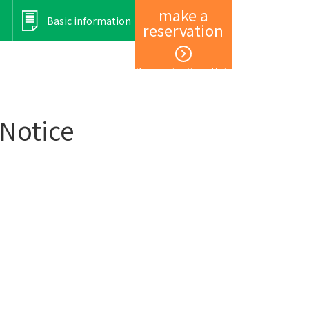
make a
Basic information
reservation
Member registration and login
Notice