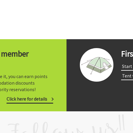
t member
Fir
​ ​Start​ 
​ ​Tent
e it, you can earn points
dation discounts
rity reservations!
Click here for details