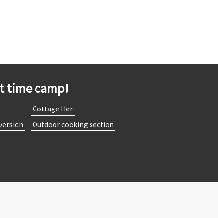
st time camp!
​
​ ​Cottage Hen​ ​
 version​ ​
​ ​Outdoor cooking section​ ​