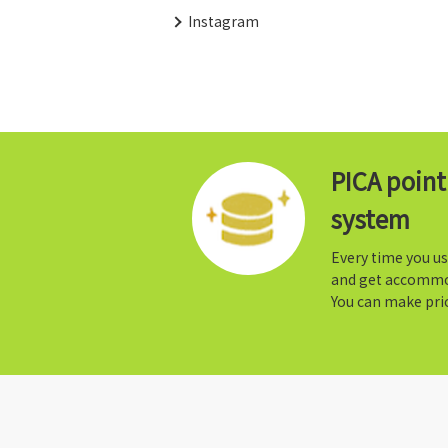
Instagram
PICA poin
system
Every time you us
and get accommo
You can make prio