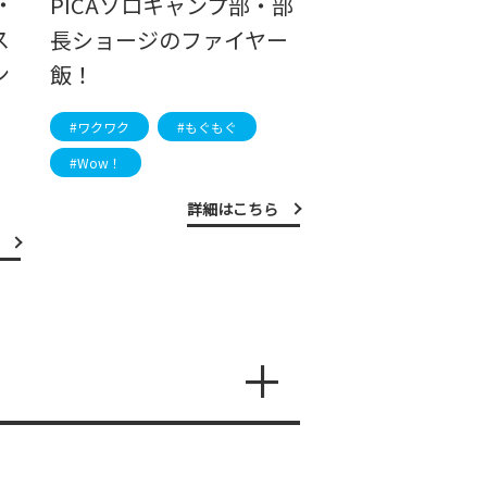
・
PICAソロキャンプ部・部
ス
長ショージのファイヤー
ン
飯！
#ワクワク
#もぐもぐ
#Wow！
詳細はこちら