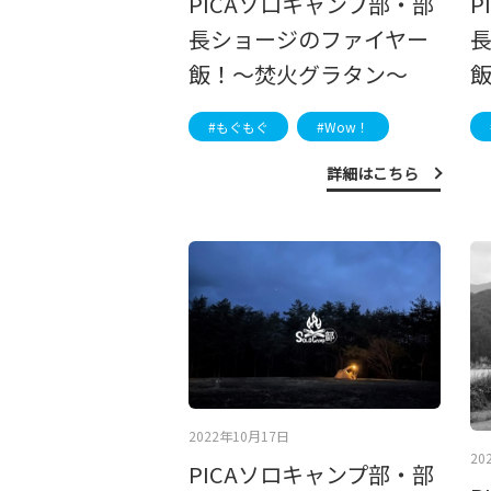
PICAソロキャンプ部・部
P
長ショージのファイヤー
飯！～焚火グラタン～
#もぐもぐ
#Wow！
詳細はこちら
2022年10月17日
20
PICAソロキャンプ部・部