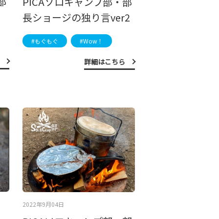
部
PICAソロキャンプ部・部
長ショージの独り言ver2
#もぐもぐ
#Wow！
詳細はこちら
2022年9月04日