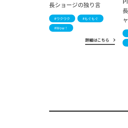
P
長ショージの独り言
#ワクワク
#もぐもぐ
#Wow！
詳細はこちら