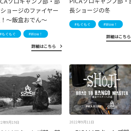
PICAソロキャンプ部・
ICAソロキャンプ部・部
長ショージの冬
長ショージのファイヤー
飯！～飯盒おでん～
#もぐもぐ
#Wow！
#もぐもぐ
#Wow！
詳細はこちら
詳細はこちら
2022年9月11日
22年9月19日