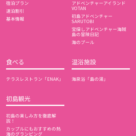
宿泊プラン
アドベンチャーアイランド
VOTAN
連泊割引
初島アドベンチャー
基本情報
SARUTOBI
宝探しアドベンチャー海賊
島の冒険日記
海のプール
食べる
温浴施設
テラスレストラン「ENAK」
海泉浴「島の湯」
初島観光
初島の楽しみ方を徹底解
説！
カップルにもおすすめの熱
海のグランピング