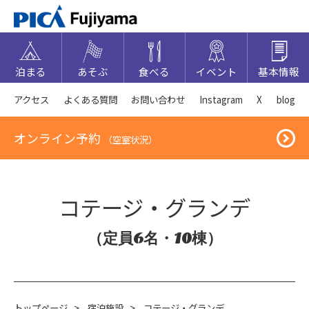
泊まる
あそぶ
食べる
イベント
基本情報
アクセス
よくある質問
お問い合わせ
Instagram
X
blog
オンライン予約
（空室状況）
コテージ・グランデ
（定員6名・10棟）
トップページ
>
宿泊施設
>
コテージ・グランデ