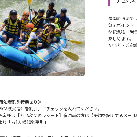
長瀞の清流で
急流ポイント
然記念物「岩
楽しめます。
初心者・ご家
父宿泊者割引特典あり＞
PICA秩父宿泊者割引」にチェックを入れてください。
お客様は【PICA秩父のレシート】宿泊前の方は【予約を証明するメー
より「お1人様10%割引」