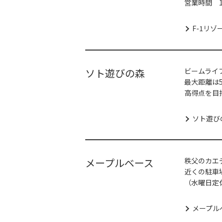
営業時間 1
F-1リゾ
ソト遊びの森
ビームライ
最大距離は5
高得点を目
ソト遊び
メープルベース
秩父のカエ
近くの駐車
（水曜日定
メープル