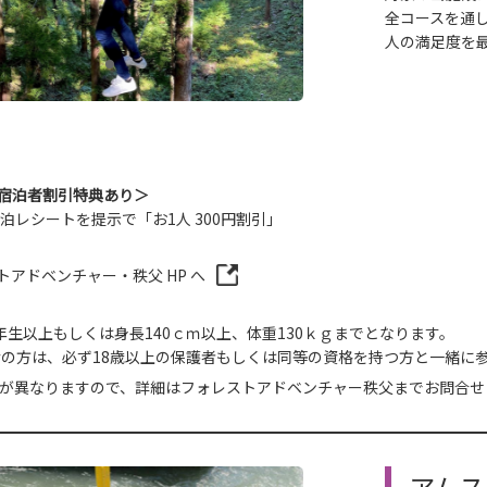
全コースを通
人の満足度を
父宿泊者割引特典あり＞
 宿泊レシートを提示で「お1人 300円割引」
トアドベンチャー・秩父 HP へ
年生以上もしくは身長140ｃｍ以上、体重130ｋｇまでとなります。
満の方は、必ず18歳以上の保護者もしくは同等の資格を持つ方と一緒に
が異なりますので、詳細はフォレストアドベンチャー秩父までお問合せ
アムス