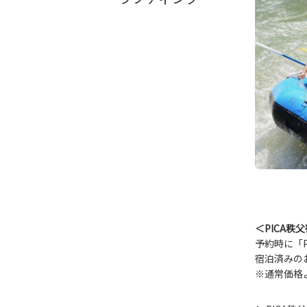
＜PICA秩
予約時に「
宿泊済みの
※通常価格