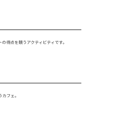
トの得点を競うアクティビティです。
うカフェ。