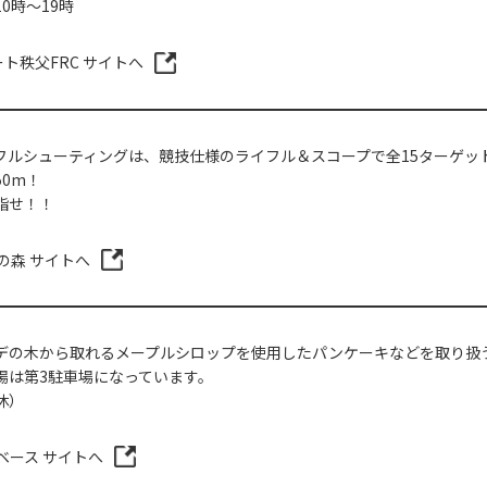
0時～19時
ート秩父FRC サイトへ
フルシューティングは、競技仕様のライフル＆スコープで全15ターゲッ
0m！
指せ！！
の森 サイトへ
デの木から取れるメープルシロップを使用したパンケーキなどを取り扱
場は第3駐車場になっています。
休）
ベース サイトへ