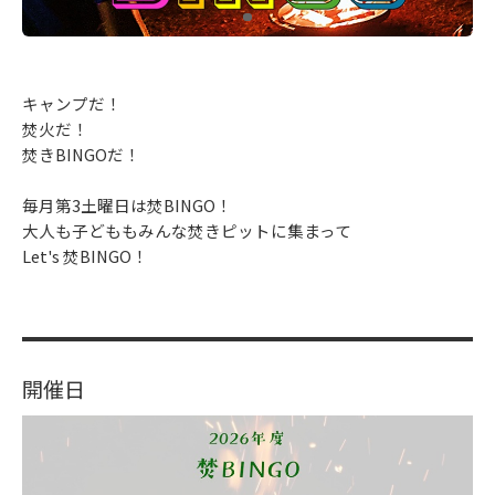
キャンプだ！
焚火だ！
焚きBINGOだ！
毎月第3土曜日は焚BINGO！
大人も子どももみんな焚きピットに集まって
Let's 焚BINGO！
開催日