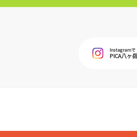
Instagramで
PICA八