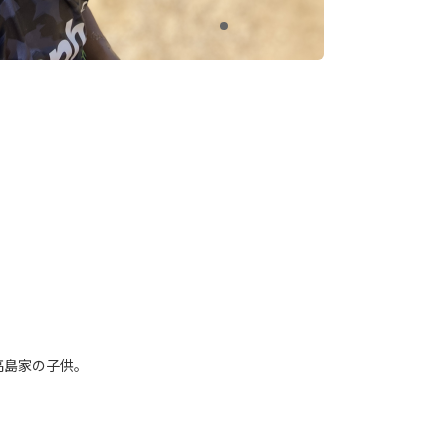
！
高島家の子供。