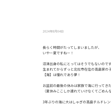
2024年8月04⽇
長らく時間がたってしまいましたが、
いやー夏ですねー！
沼津出身の私にとってはそうでもないので
生まれてからずっと北杜市在住の高島家の
【海】は憧れであり夢！
お盆前の最後の休みは家族で海に行ってき
（夏休みここしか連れていけなくてごめん
3年ぶりの海に大はしゃぎの高島チルドレン