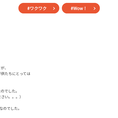
#ワクワク
#Wow！
すが、
子供たちにとっては
たのでした。
なさい。。。）
なのでした。