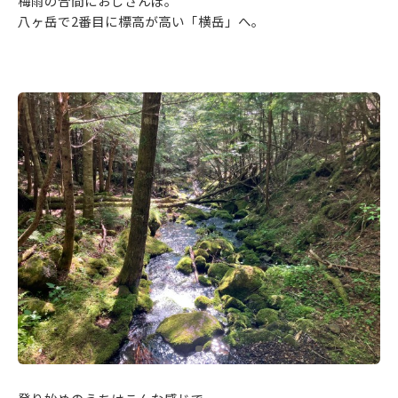
梅雨の合間におじさんぽ。
八ヶ岳で2番目に標高が高い「横岳」へ。